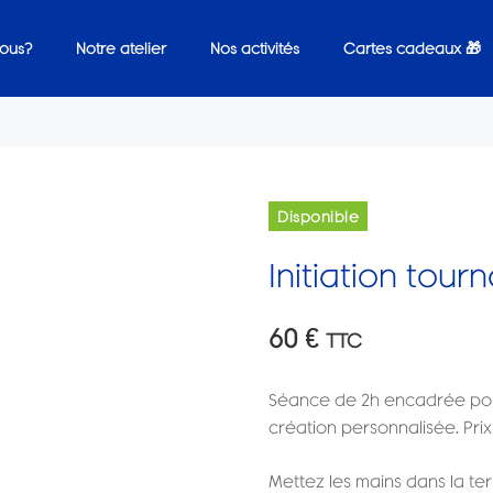
ous?
Notre atelier
Nos activités
Cartes cadeaux 🎁
Disponible
Initiation tou
60
€
TTC
Séance de 2h encadrée pour
création personnalisée. Pri
Mettez les mains dans la ter